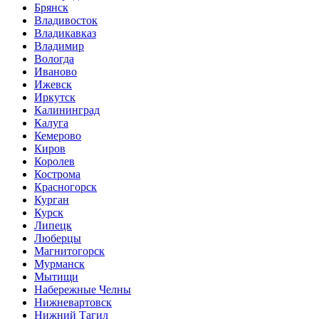
Брянск
Владивосток
Владикавказ
Владимир
Вологда
Иваново
Ижевск
Иркутск
Калининград
Калуга
Кемерово
Киров
Королев
Кострома
Красногорск
Курган
Курск
Липецк
Люберцы
Магнитогорск
Мурманск
Мытищи
Набережные Челны
Нижневартовск
Нижний Тагил