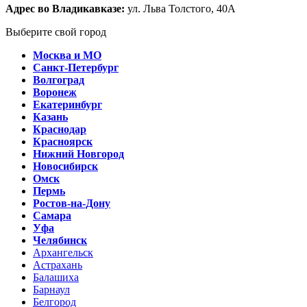
Адрес во Владикавказе:
ул. Льва Толстого, 40А
Выберите свой город
Москва и МО
Санкт-Петербург
Волгоград
Воронеж
Екатеринбург
Казань
Краснодар
Красноярск
Нижний Новгород
Новосибирск
Омск
Пермь
Ростов-на-Дону
Самара
Уфа
Челябинск
Архангельск
Астрахань
Балашиха
Барнаул
Белгород