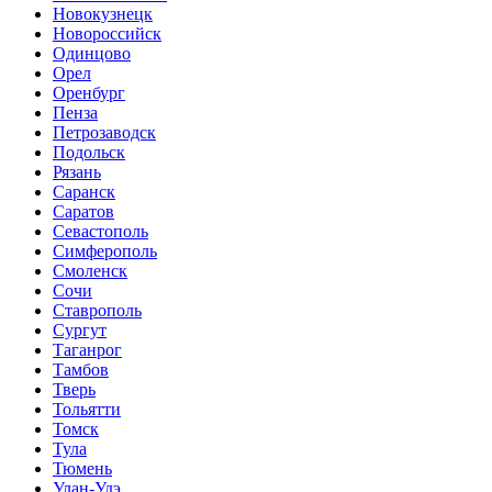
Новокузнецк
Новороссийск
Одинцово
Орел
Оренбург
Пенза
Петрозаводск
Подольск
Рязань
Саранск
Саратов
Севастополь
Симферополь
Смоленск
Сочи
Ставрополь
Сургут
Таганрог
Тамбов
Тверь
Тольятти
Томск
Тула
Тюмень
Улан-Удэ